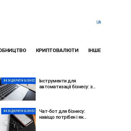
UA
ОБНИЦТВО
КРИПТОВАЛЮТИ
ІНШЕ
Інструменти для
ЯК ВІДКРИТИ БІЗНЕС
автоматизації бізнесу: з
чого почати у 2026
Чат-бот для бізнесу:
ЯК ВІДКРИТИ БІЗНЕС
навіщо потрібен і як
створити у 2026