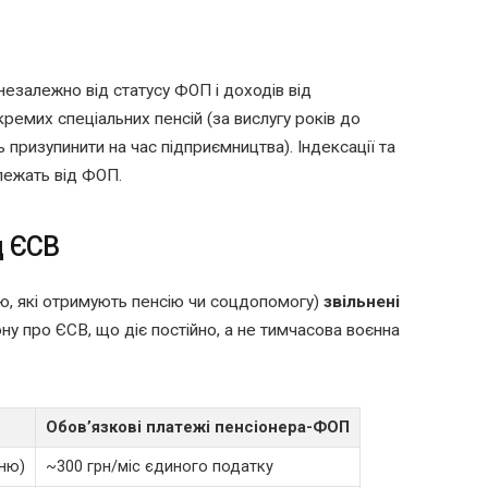
незалежно від статусу ФОП і доходів від
емих спеціальних пенсій (за вислугу років до
 призупинити на час підприємництва). Індексації та
лежать від ФОП.
д ЄСВ
тю, які отримують пенсію чи соцдопомогу)
звільнені
ну про ЄСВ, що діє постійно, а не тимчасова воєнна
Обов’язкові платежі пенсіонера-ФОП
нню)
~300 грн/міс єдиного податку