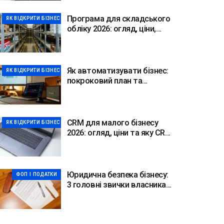
Програма для складського
ЯК ВІДКРИТИ БІЗНЕС
обліку 2026: огляд, ціни,
вибір
Як автоматизувати бізнес:
ЯК ВІДКРИТИ БІЗНЕС
покроковий план та
інструменти
CRM для малого бізнесу
ЯК ВІДКРИТИ БІЗНЕС
2026: огляд, ціни та яку CRM
обрати
Юридична безпека бізнесу:
ФОП І ПОДАТКИ
3 головні звички власника
2026