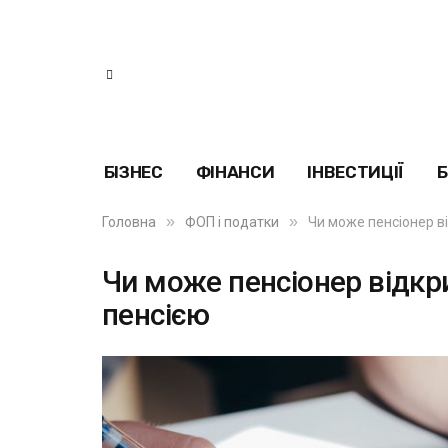
БІЗНЕС
ФІНАНСИ
ІНВЕСТИЦІЇ
Б
»
»
Головна
ФОП і податки
Чи може пенсіонер ві
Чи може пенсіонер відкри
пенсією