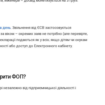
и, інженери – досвід монетизується на 3 групі.
а день
. Звільнення від ЄСВ застосовується
за віком – окремих заяв не потрібно (але перевірте,
Декларації подаються як у всіх; якщо дітям чи онукам
тності або доступ до Електронного кабінету.
крити ФОП?
рі незалежно від підприємницької діяльності і