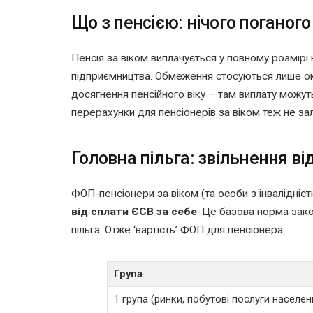
Що з пенсією: нічого поганого
Пенсія за віком виплачується у повному розмірі 
підприємництва. Обмеження стосуються лише окр
досягнення пенсійного віку – там виплату можуть
перерахунки для пенсіонерів за віком теж не за
Головна пільга: звільнення ві
ФОП-пенсіонери за віком (та особи з інвалідніс
від сплати ЄСВ за себе
. Це базова норма зако
пільга. Отже ‘вартість’ ФОП для пенсіонера:
Група
1 група (ринки, побутові послуги населе