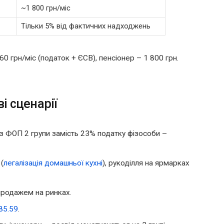
~1 800 грн/міс
Тільки 5% від фактичних надходжень
0 грн/міс (податок + ЄСВ), пенсіонер – 1 800 грн.
і сценарії
з ФОП 2 групи замість 23% податку фізособи –
(
легалізація домашньої кухні
), рукоділля на ярмарках
продажем на ринках.
85.59
.