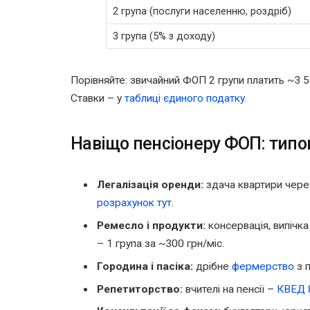
2 група (послуги населенню, роздріб)
3 група (5% з доходу)
Порівняйте: звичайний ФОП 2 групи платить ~3 56
Ставки – у
таблиці єдиного податку
.
Навіщо пенсіонеру ФОП: типов
Легалізація оренди:
здача квартири чере
розрахунок тут
.
Ремесло і продукти:
консервація, випічка 
– 1 група за ~300 грн/міс.
Городина і пасіка:
дрібне
фермерство
з 
Репетиторство:
вчителі на пенсії –
КВЕД 