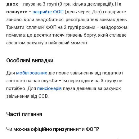
двох
– пауза на 3 групі (0 грн, кілька декларацій).
Не
плануєте
–
закрийте ФОП
(день через Дію) і відкриєте
заново, коли знадобиться: реєстрація теж займає день.
Тримати ‘сплячий’ ФОП на 2 групі роками – найдорожча
помилка: це десятки тисяч гривень боргу, який спливає
арештом рахунку в найгірший момент.
Особливі випадки
Для
мобілізованих
діє повне звільнення від податків і
звітності на час служби – їм переходити на 3 групу не
потрібно. Для
пенсіонерів
пауза дешевша за рахунок
звільнення від ЄСВ.
Часті питання
Чи можна офіційно призупинити ФОП?