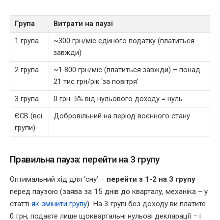
Група
Витрати на паузі
1 група
~300 грн/міс єдиного податку (платиться
завжди)
2 група
~1 800 грн/міс (платиться завжди) – понад
21 тис грн/рік ‘за повітря’
3 група
0 грн: 5% від нульового доходу = нуль
ЄСВ (всі
Добровільний на період воєнного стану
групи)
Правильна пауза: перейти на 3 групу
Оптимальний хід для ‘сну’ –
перейти з 1-2 на 3 групу
перед паузою (заява за 15 днів до кварталу, механіка – у
статті
як змінити групу
). На 3 групі без доходу ви платите
0 грн, подаєте лише щоквартальні нульові декларації – і