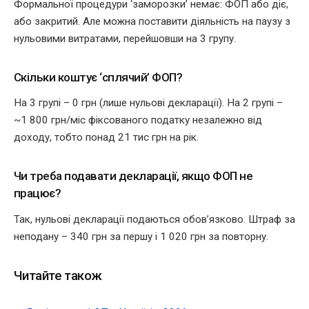
Формальної процедури ‘заморозки’ немає: ФОП або діє,
або закритий. Але можна поставити діяльність на паузу з
нульовими витратами, перейшовши на 3 групу.
Скільки коштує ‘сплячий’ ФОП?
На 3 групі – 0 грн (лише нульові декларації). На 2 групі –
~1 800 грн/міс фіксованого податку незалежно від
доходу, тобто понад 21 тис грн на рік.
Чи треба подавати декларації, якщо ФОП не
працює?
Так, нульові декларації подаються обов’язково. Штраф за
неподану – 340 грн за першу і 1 020 грн за повторну.
Читайте також