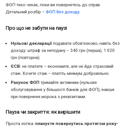
ФОП тихо чекає, поки ви повернетесь до справ.
Детальний розбір –
ФОП без доходу
.
Про що не забути на паузі
Нульові декларації
подавати обов’язково, навіть без
доходу: штраф за неподану – 340 грн (перша), 1 020
грн (повторна).
ЄСВ:
не платите – економите, але не йде страховий
стаж. Хочете стаж – платіть мінімум добровільно.
Рахунок ФОП
тримайте активним (нульове
обслуговування у більшості банків для ФОП), інакше
при поверненні морока з реквізитами.
Пауза чи закриття: як вирішити
Проста логіка:
плануєте повернутись протягом року-