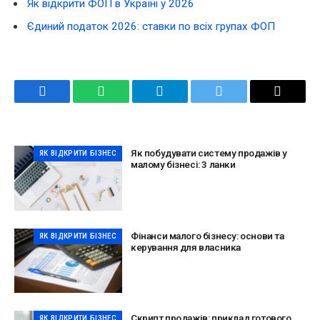
Як відкрити ФОП в Україні у 2026
Єдиний податок 2026: ставки по всіх групах ФОП
Facebook
WhatsApp
Telegram
Twitter
Email
Як побудувати систему продажів у
ЯК ВІДКРИТИ БІЗНЕС
малому бізнесі: 3 ланки
Фінанси малого бізнесу: основи та
ЯК ВІДКРИТИ БІЗНЕС
керування для власника
Скрипт продажів: приклад готового
ЯК ВІДКРИТИ БІЗНЕС