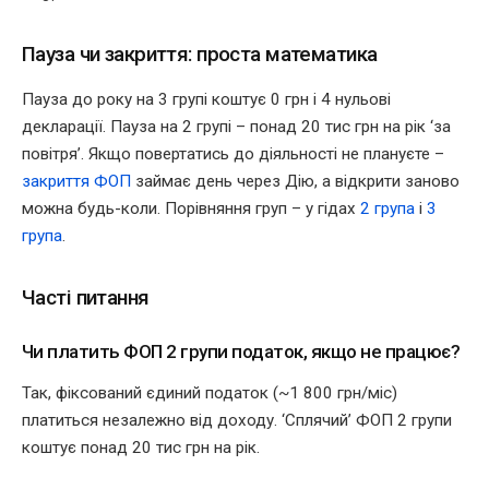
Пауза чи закриття: проста математика
Пауза до року на 3 групі коштує 0 грн і 4 нульові
декларації. Пауза на 2 групі – понад 20 тис грн на рік ‘за
повітря’. Якщо повертатись до діяльності не плануєте –
закриття ФОП
займає день через Дію, а відкрити заново
можна будь-коли. Порівняння груп – у гідах
2 група
і
3
група
.
Часті питання
Чи платить ФОП 2 групи податок, якщо не працює?
Так, фіксований єдиний податок (~1 800 грн/міс)
платиться незалежно від доходу. ‘Сплячий’ ФОП 2 групи
коштує понад 20 тис грн на рік.