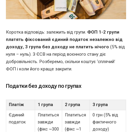
Коротка відповідь: залежить від групи.
ФОП 1-2 групи
платять фіксований єдиний податок незалежно від
доходу, 3 група без доходу не платить нічого
(5% від
нуля – нуль). З ЄСВ на період воєнного стану діє
добровільність. Розберемо, скільки коштує ‘сплячий’
ФОП і коли його краще закрити.
Податки без доходу по групах
Платіж
1 група
2 група
3 група
Єдиний
Платиться
Платиться
0 грн (5% від
податок
завжди
завжди
фактичного
(фікс ~300
(фікс ~1
доходу)