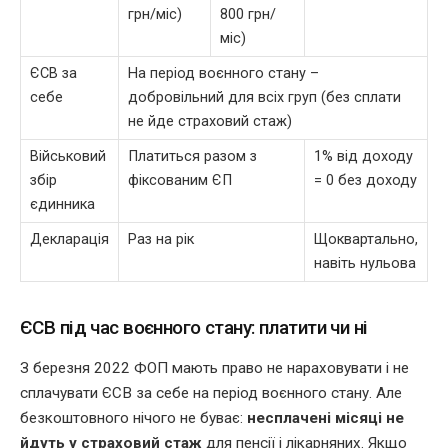
грн/міс)
800 грн/
міс)
ЄСВ за
На період воєнного стану –
себе
добровільний для всіх груп (без сплати
не йде страховий стаж)
Військовий
Платиться разом з
1% від доходу
збір
фіксованим ЄП
= 0 без доходу
єдинника
Декларація
Раз на рік
Щоквартально,
навіть нульова
ЄСВ під час воєнного стану: платити чи ні
З березня 2022 ФОП мають право не нараховувати і не
сплачувати ЄСВ за себе на період воєнного стану. Але
безкоштовного нічого не буває:
несплачені місяці не
йдуть у страховий стаж
для пенсії і лікарняних. Якщо