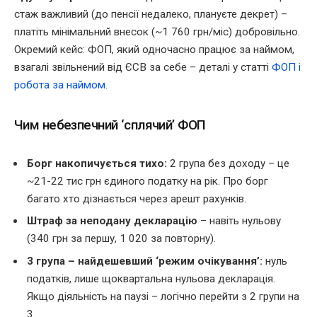
стаж важливий (до пенсії недалеко, плануєте декрет) –
платіть мінімальний внесок (~1 760 грн/міс) добровільно.
Окремий кейс: ФОП, який одночасно працює за наймом,
взагалі звільнений від ЄСВ за себе – деталі у статті
ФОП і
робота за наймом
.
Чим небезпечний ‘сплячий’ ФОП
Борг накопичується тихо:
2 група без доходу – це
~21-22 тис грн єдиного податку на рік. Про борг
багато хто дізнається через арешт рахунків.
Штраф за неподану декларацію
– навіть нульову
(340 грн за першу, 1 020 за повторну).
3 група – найдешевший ‘режим очікування’:
нуль
податків, лише щоквартальна нульова декларація.
Якщо діяльність на паузі – логічно перейти з 2 групи на
3.