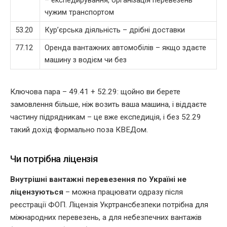
– експедирування, організація перевезень
чужим транспортом
53.20
Кур’єрська діяльність – дрібні доставки
77.12
Оренда вантажних автомобілів – якщо здаєте
машину з водієм чи без
Ключова пара – 49.41 + 52.29: щойно ви берете
замовлення більше, ніж возить ваша машина, і віддаєте
частину підрядникам – це вже експедиція, і без 52.29
такий дохід формально поза КВЕДом.
Чи потрібна ліцензія
Внутрішні вантажні перевезення по Україні не
ліцензуються
– можна працювати одразу після
реєстрації ФОП. Ліцензія Укртрансбезпеки потрібна для
міжнародних перевезень, а для небезпечних вантажів