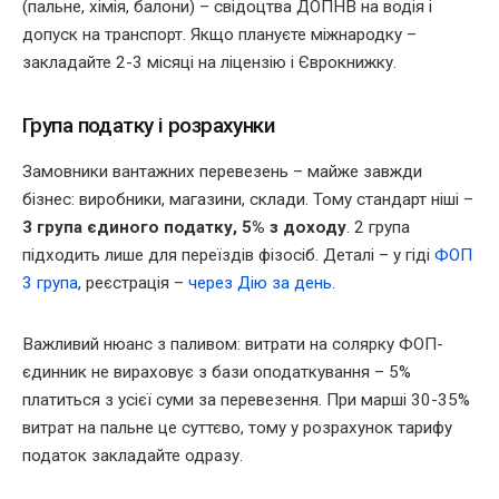
(пальне, хімія, балони) – свідоцтва ДОПНВ на водія і
допуск на транспорт. Якщо плануєте міжнародку –
закладайте 2-3 місяці на ліцензію і Єврокнижку.
Група податку і розрахунки
Замовники вантажних перевезень – майже завжди
бізнес: виробники, магазини, склади. Тому стандарт ніші –
3 група єдиного податку, 5% з доходу
. 2 група
підходить лише для переїздів фізосіб. Деталі – у гіді
ФОП
3 група
, реєстрація –
через Дію за день
.
Важливий нюанс з паливом: витрати на солярку ФОП-
єдинник не вираховує з бази оподаткування – 5%
платиться з усієї суми за перевезення. При марші 30-35%
витрат на пальне це суттєво, тому у розрахунок тарифу
податок закладайте одразу.