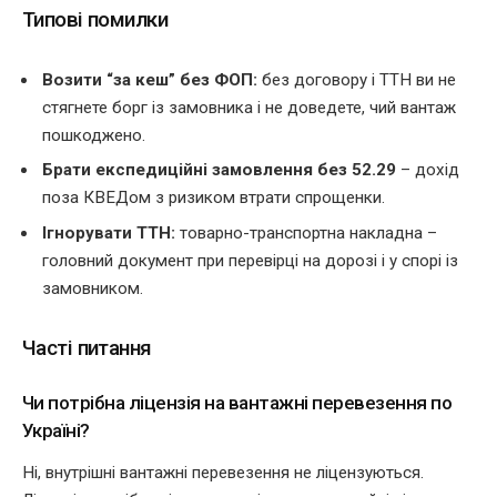
Типові помилки
Возити “за кеш” без ФОП:
без договору і ТТН ви не
стягнете борг із замовника і не доведете, чий вантаж
пошкоджено.
Брати експедиційні замовлення без 52.29
– дохід
поза КВЕДом з ризиком втрати спрощенки.
Ігнорувати ТТН:
товарно-транспортна накладна –
головний документ при перевірці на дорозі і у спорі із
замовником.
Часті питання
Чи потрібна ліцензія на вантажні перевезення по
Україні?
Ні, внутрішні вантажні перевезення не ліцензуються.