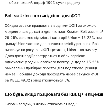
обов’язковий, штраф 100% суми продажу.
Bolt чи Uklon: що вигідніше для ФОП
Обидва сервіси працюють з водіями-ФОП за схожою
моделлю, але деталі відрізняються. Комісія Bolt зазвичай
20-25% залежно від міста і категорії, Uklon – 15-22%, при
цьому Uklon частіше дає знижені комісії у регіонах. Bolt
виплачує на рахунок ФОП щотижня, Uklon – на вимогу.
Досвідчені водії реєструються в обох сервісах
одночасно: у години слабкого попиту це додає 15-25%
замовлень і прибирає простої. Для податкової різниці
немає – обидва доходи проходять через рахунок ФОП
за КВЕД 49.32 і оподатковуються 5%.
Що буде, якщо працювати без КВЕД чи ліцензії
Типові наслідки, з якими стикаються водії: