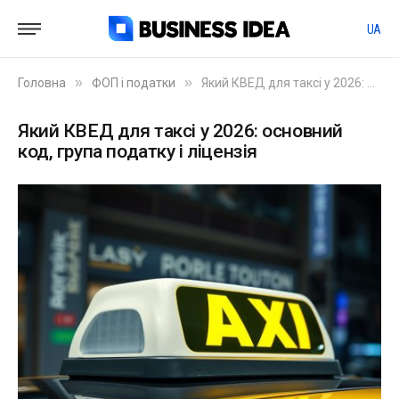
UA
»
»
Головна
ФОП і податки
Який КВЕД для таксі у 2026: основний код, група податку і ліцензія
Який КВЕД для таксі у 2026: основний
код, група податку і ліцензія