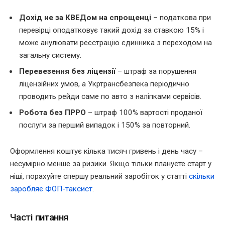
Дохід не за КВЕДом на спрощенці
– податкова при
перевірці оподатковує такий дохід за ставкою 15% і
може анулювати реєстрацію єдинника з переходом на
загальну систему.
Перевезення без ліцензії
– штраф за порушення
ліцензійних умов, а Укртрансбезпека періодично
проводить рейди саме по авто з наліпками сервісів.
Робота без ПРРО
– штраф 100% вартості проданої
послуги за перший випадок і 150% за повторний.
Оформлення коштує кілька тисяч гривень і день часу –
несумірно менше за ризики. Якщо тільки плануєте старт у
ніші, порахуйте спершу реальний заробіток у статті
скільки
заробляє ФОП-таксист
.
Часті питання