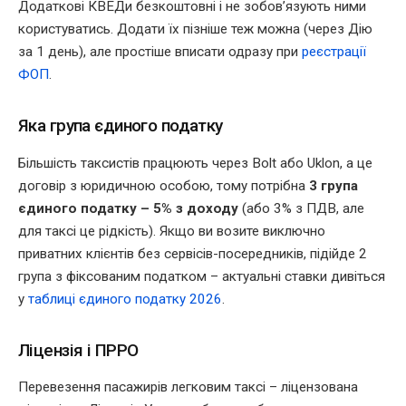
Додаткові КВЕДи безкоштовні і не зобов’язують ними
користуватись. Додати їх пізніше теж можна (через Дію
за 1 день), але простіше вписати одразу при
реєстрації
ФОП
.
Яка група єдиного податку
Більшість таксистів працюють через Bolt або Uklon, а це
договір з юридичною особою, тому потрібна
3 група
єдиного податку – 5% з доходу
(або 3% з ПДВ, але
для таксі це рідкість). Якщо ви возите виключно
приватних клієнтів без сервісів-посередників, підійде 2
група з фіксованим податком – актуальні ставки дивіться
у
таблиці єдиного податку 2026
.
Ліцензія і ПРРО
Перевезення пасажирів легковим таксі – ліцензована