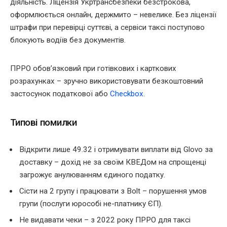
діяльність. Ліцензія Укртрансбезпеки безстрокова,
оформлюється онлайн, держмито – невелике. Без ліцензії
штрафи при перевірці суттєві, а сервіси таксі поступово
блокують водіїв без документів.
ПРРО обов’язковий при готівкових і карткових
розрахунках – зручно використовувати безкоштовний
застосунок податкової або
Checkbox
.
Типові помилки
Відкрити лише 49.32 і отримувати виплати від Glovo за
доставку – дохід не за своїм КВЕДом на спрощенці
загрожує анулюванням єдиного податку.
Сісти на 2 групу і працювати з Bolt – порушення умов
групи (послуги юрособі не-платнику ЄП).
Не видавати чеки – з 2022 року ПРРО для таксі