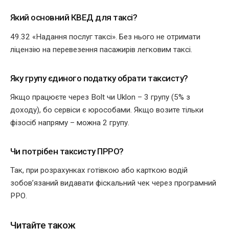
Який основний КВЕД для таксі?
49.32 «Надання послуг таксі». Без нього не отримати
ліцензію на перевезення пасажирів легковим таксі.
Яку групу єдиного податку обрати таксисту?
Якщо працюєте через Bolt чи Uklon – 3 групу (5% з
доходу), бо сервіси є юрособами. Якщо возите тільки
фізосіб напряму – можна 2 групу.
Чи потрібен таксисту ПРРО?
Так, при розрахунках готівкою або карткою водій
зобов’язаний видавати фіскальний чек через програмний
РРО.
Читайте також