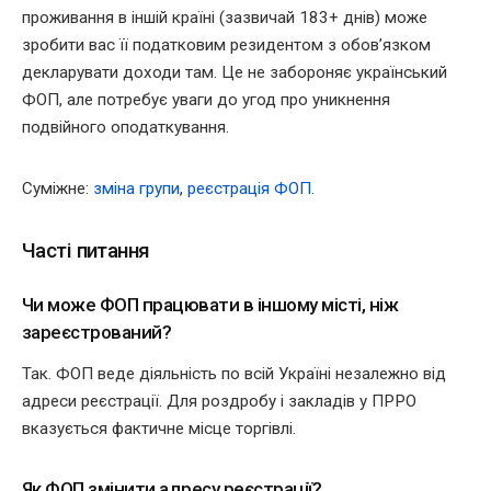
проживання в іншій країні (зазвичай 183+ днів) може
зробити вас її податковим резидентом з обов’язком
декларувати доходи там. Це не забороняє український
ФОП, але потребує уваги до угод про уникнення
подвійного оподаткування.
Суміжне:
зміна групи
,
реєстрація ФОП
.
Часті питання
Чи може ФОП працювати в іншому місті, ніж
зареєстрований?
Так. ФОП веде діяльність по всій Україні незалежно від
адреси реєстрації. Для роздробу і закладів у ПРРО
вказується фактичне місце торгівлі.
Як ФОП змінити адресу реєстрації?