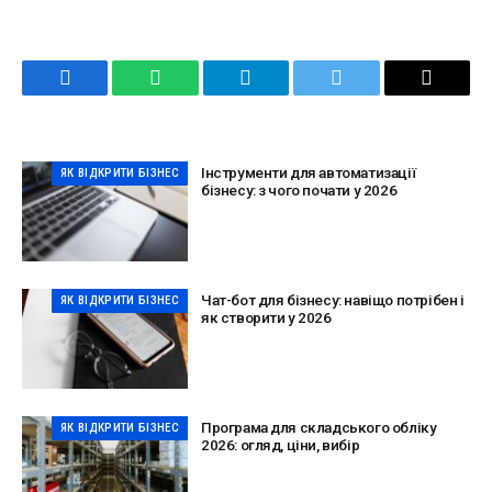
Facebook
WhatsApp
Telegram
Twitter
Email
Інструменти для автоматизації
ЯК ВІДКРИТИ БІЗНЕС
бізнесу: з чого почати у 2026
Чат-бот для бізнесу: навіщо потрібен і
ЯК ВІДКРИТИ БІЗНЕС
як створити у 2026
Програма для складського обліку
ЯК ВІДКРИТИ БІЗНЕС
2026: огляд, ціни, вибір