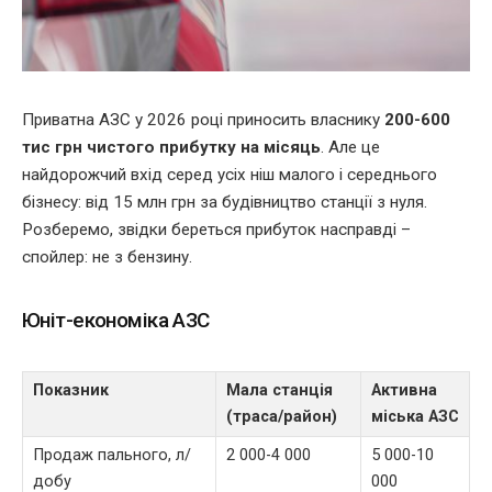
Приватна АЗС у 2026 році приносить власнику
200-600
тис грн чистого прибутку на місяць
. Але це
найдорожчий вхід серед усіх ніш малого і середнього
бізнесу: від 15 млн грн за будівництво станції з нуля.
Розберемо, звідки береться прибуток насправді –
спойлер: не з бензину.
Юніт-економіка АЗС
Показник
Мала станція
Активна
(траса/район)
міська АЗС
Продаж пального, л/
2 000-4 000
5 000-10
добу
000