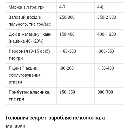
Маржа з літра, грн
4-7
4-8
Валовий дохід з
250-800
650-2 300
пального, тис грн/міс
Дохід магазину і кави
150-400
400-1 200
(націнка 40-120%)
Персонал (8-15 осіб),
-180-300
-300-550
тис грн
Ліцензії, акциз,
-80-200
-150-400
обслуговування,
втрати
Прибуток власника,
150-350
300-700
тис грн
Головний секрет: заробляє не колонка, а
магазин