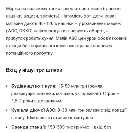
Маржа на пальному тонка і регуляторно тисне (граничні
націнки, акцизи, звітність). Натомість хот-доги, кава і
магазин дають 40-120% націнки – у розвинених мереж
(WOG, OKKO) нафтопродукти генерують оборот, а
прибуток робить кухня. Малій АЗС цей урок обов’язковий:
станція без нормальної кави і їжі втрачає половину
потенційного прибутку.
Вхід у нішу: три шляхи
Будівництво з нуля:
15-50 млн грн (земля,
резервуари, колонки, магазин, узгодження). Строк –
1,5-3 роки з дозволами.
Купівля діючої АЗС:
8-30 млн грн залежно від локації
і стану. Швидше і з готовою клієнтурою.
Оренда станції:
150-500 тис грн/міс – вхід без