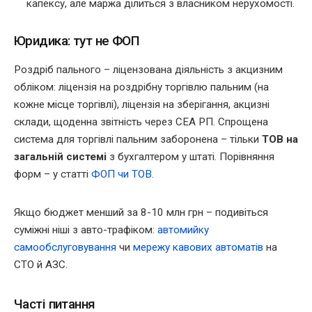
капексу, але маржа ділиться з власником нерухомості.
Юридика: тут не ФОП
Роздріб пального – ліцензована діяльність з акцизним
обліком: ліцензія на роздрібну торгівлю пальним (на
кожне місце торгівлі), ліцензія на зберігання, акцизні
склади, щоденна звітність через СЕА РП. Спрощена
система для торгівлі пальним заборонена – тільки
ТОВ на
загальній системі
з бухгалтером у штаті. Порівняння
форм – у статті
ФОП чи ТОВ
.
Якщо бюджет менший за 8-10 млн грн – подивіться
суміжні ніші з авто-трафіком:
автомийку
самообслуговування
чи
мережу кавових автоматів
на
СТО й АЗС.
Часті питання