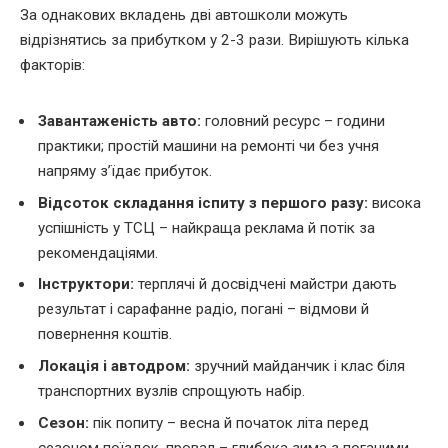
За однакових вкладень дві автошколи можуть
відрізнятись за прибутком у 2-3 рази. Вирішують кілька
факторів:
Завантаженість авто:
головний ресурс – години
практики; простій машини на ремонті чи без учня
напряму з’їдає прибуток.
Відсоток складання іспиту з першого разу:
висока
успішність у ТСЦ – найкраща реклама й потік за
рекомендаціями.
Інструктори:
терплячі й досвідчені майстри дають
результат і сарафанне радіо, погані – відмови й
повернення коштів.
Локація і автодром:
зручний майданчик і клас біля
транспортних вузлів спрощують набір.
Сезон:
пік попиту – весна й початок літа перед
сезоном поїздок, провал – глибока зима з поганими