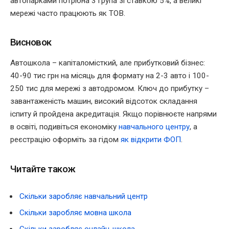
автопарками потрібна 3 група зі ставкою 5%, а великі
мережі часто працюють як ТОВ.
Висновок
Автошкола – капіталомісткий, але прибутковий бізнес:
40-90 тис грн на місяць для формату на 2-3 авто і 100-
250 тис для мережі з автодромом. Ключ до прибутку –
завантаженість машин, високий відсоток складання
іспиту й пройдена акредитація. Якщо порівнюєте напрями
в освіті, подивіться економіку
навчального центру
, а
реєстрацію оформіть за гідом
як відкрити ФОП
.
Читайте також
Скільки заробляє навчальний центр
Скільки заробляє мовна школа
Скільки заробляє онлайн-школа