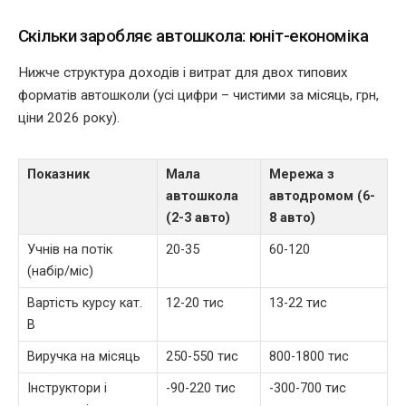
Скільки заробляє автошкола: юніт-економіка
Нижче структура доходів і витрат для двох типових
форматів автошколи (усі цифри – чистими за місяць, грн,
ціни 2026 року).
Показник
Мала
Мережа з
автошкола
автодромом (6-
(2-3 авто)
8 авто)
Учнів на потік
20-35
60-120
(набір/міс)
Вартість курсу кат.
12-20 тис
13-22 тис
B
Виручка на місяць
250-550 тис
800-1800 тис
Інструктори і
-90-220 тис
-300-700 тис