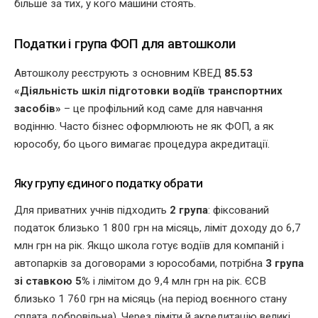
більше за тих, у кого машини стоять.
Податки і група ФОП для автошколи
Автошколу реєструють з основним КВЕД
85.53
«Діяльність шкіл підготовки водіїв транспортних
засобів»
– це профільний код саме для навчання
водінню. Часто бізнес оформлюють не як ФОП, а як
юрособу, бо цього вимагає процедура акредитації.
Яку групу єдиного податку обрати
Для приватних учнів підходить
2 група
: фіксований
податок близько 1 800 грн на місяць, ліміт доходу до 6,7
млн грн на рік. Якщо школа готує водіїв для компаній і
автопарків за договорами з юрособами, потрібна
3 група
зі ставкою 5%
і лімітом до 9,4 млн грн на рік. ЄСВ
близько 1 760 грн на місяць (на період воєнного стану
сплата добровільна). Через ліміти й акредитацію великі