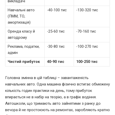
викладачі
Навчальні авто
-40-100 тис
-130-320 тис
(ПММ, ТО,
амортизація)
Оренда класу й
-25-60 тис
-70-160 тис
автодрому
Реклама, податки,
-30-80 тис
-100-270 тис
адмін
Чистий прибуток
40-90 тис
100-250 тис
Головна змінна в цій таблиці – завантаженість
навчальних авто. Одна машина фізично встигає обмежену
кількість годин практики на день, тому прибуток
впирається не в набір на теорію, а в графік водіння.
Автошколи, що тримають авто зайнятими з ранку до
вечора й не простоюють на ремонтах, заробляють кратно