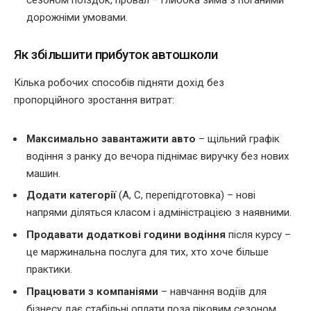
дорожніми умовами.
Як збільшити прибуток автошколи
Кілька робочих способів підняти дохід без
пропорційного зростання витрат:
Максимально завантажити авто
– щільний графік
водіння з ранку до вечора піднімає виручку без нових
машин.
Додати категорії
(A, C, перепідготовка) – нові
напрями діляться класом і адміністрацією з наявними.
Продавати додаткові години водіння
після курсу –
це маржинальна послуга для тих, хто хоче більше
практики.
Працювати з компаніями
– навчання водіїв для
бізнесу дає стабільні оплати поза піковим сезоном.