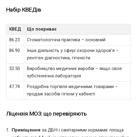
Набір КВЕДів
КВЕД
Що покриває
86.23
Стоматологічна практика – основний
86.90
Інша діяльність у сфері охорони здоров’я –
рентген-діагностика, гігієністи
32.50
Виробництво медичних виробів – якщо своя
зуботехнічна лабораторія
47.74
Роздрібна торгівля медичними товарами –
продаж засобів гігієни у кабінеті
Ліцензія МОЗ: що перевіряють
Приміщення
за ДБН і санітарними нормами: площа