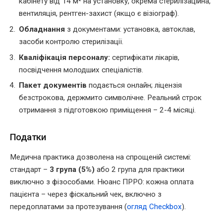
кабінету від 14 м² на установку, окрема стерилізаційна,
вентиляція, рентген-захист (якщо є візіограф).
Обладнання
з документами: установка, автоклав,
засоби контролю стерилізації.
Кваліфікація персоналу:
сертифікати лікарів,
посвідчення молодших спеціалістів.
Пакет документів
подається онлайн; ліцензія
безстрокова, держмито символічне. Реальний строк
отримання з підготовкою приміщення – 2-4 місяці.
Податки
Медична практика дозволена на спрощеній системі:
стандарт –
3 група (5%)
або 2 група для практики
виключно з фізособами. Нюанс ПРРО: кожна оплата
пацієнта – через фіскальний чек, включно з
передоплатами за протезування (
огляд Checkbox
).