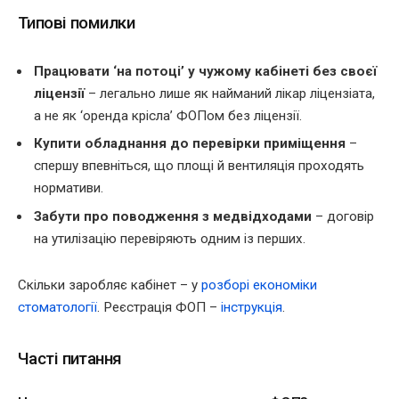
Типові помилки
Працювати ‘на потоці’ у чужому кабінеті без своєї
ліцензії
– легально лише як найманий лікар ліцензіата,
а не як ‘оренда крісла’ ФОПом без ліцензії.
Купити обладнання до перевірки приміщення
–
спершу впевніться, що площі й вентиляція проходять
нормативи.
Забути про поводження з медвідходами
– договір
на утилізацію перевіряють одним із перших.
Скільки заробляє кабінет – у
розборі економіки
стоматології
. Реєстрація ФОП –
інструкція
.
Часті питання