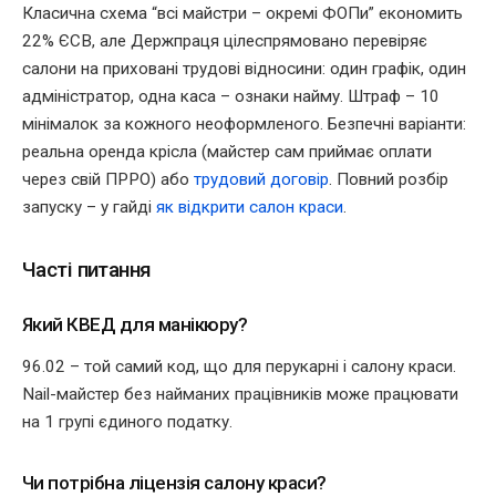
Класична схема “всі майстри – окремі ФОПи” економить
22% ЄСВ, але Держпраця цілеспрямовано перевіряє
салони на приховані трудові відносини: один графік, один
адміністратор, одна каса – ознаки найму. Штраф – 10
мінімалок за кожного неоформленого. Безпечні варіанти:
реальна оренда крісла (майстер сам приймає оплати
через свій ПРРО) або
трудовий договір
. Повний розбір
запуску – у гайді
як відкрити салон краси
.
Часті питання
Який КВЕД для манікюру?
96.02 – той самий код, що для перукарні і салону краси.
Nail-майстер без найманих працівників може працювати
на 1 групі єдиного податку.
Чи потрібна ліцензія салону краси?