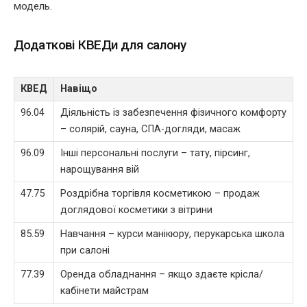
модель.
Додаткові КВЕДи для салону
КВЕД
Навіщо
96.04
Діяльність із забезпечення фізичного комфорту
– солярій, сауна, СПА-догляди, масаж
96.09
Інші персональні послуги – тату, пірсинг,
нарощування вій
47.75
Роздрібна торгівля косметикою – продаж
доглядової косметики з вітрини
85.59
Навчання – курси манікюру, перукарська школа
при салоні
77.39
Оренда обладнання – якщо здаєте крісла/
кабінети майстрам