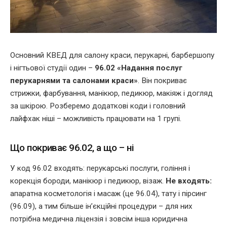
Основний КВЕД для салону краси, перукарні, барбершопу
і нігтьової студії один –
96.02 «Надання послуг
перукарнями та салонами краси»
. Він покриває
стрижки, фарбування, манікюр, педикюр, макіяж і догляд
за шкірою. Розберемо додаткові коди і головний
лайфхак ніші – можливість працювати на 1 групі.
Що покриває 96.02, а що – ні
У код 96.02 входять: перукарські послуги, гоління і
корекція бороди, манікюр і педикюр, візаж.
Не входять:
апаратна косметологія і масаж (це 96.04), тату і пірсинг
(96.09), а тим більше ін’єкційні процедури – для них
потрібна медична ліцензія і зовсім інша юридична