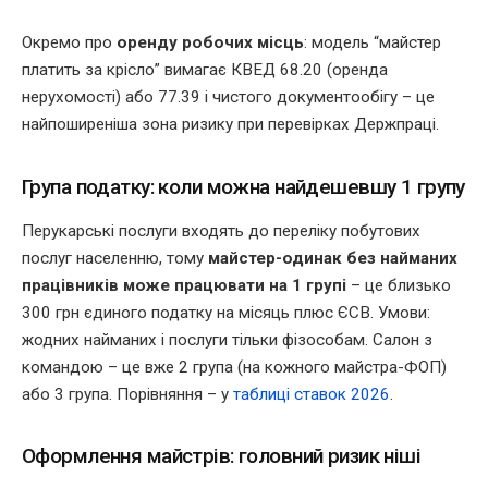
Окремо про
оренду робочих місць
: модель “майстер
платить за крісло” вимагає КВЕД 68.20 (оренда
нерухомості) або 77.39 і чистого документообігу – це
найпоширеніша зона ризику при перевірках Держпраці.
Група податку: коли можна найдешевшу 1 групу
Перукарські послуги входять до переліку побутових
послуг населенню, тому
майстер-одинак без найманих
працівників може працювати на 1 групі
– це близько
300 грн єдиного податку на місяць плюс ЄСВ. Умови:
жодних найманих і послуги тільки фізособам. Салон з
командою – це вже 2 група (на кожного майстра-ФОП)
або 3 група. Порівняння – у
таблиці ставок 2026
.
Оформлення майстрів: головний ризик ніші