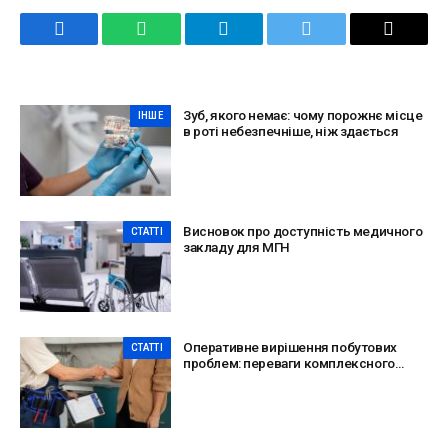
Facebook
WhatsApp
Telegram
Twitter
Email
Зуб, якого немає: чому порожнє місце
ІНШЕ
в роті небезпечніше, ніж здається
Висновок про доступність медичного
СТАТТІ
закладу для МГН
Оперативне вирішення побутових
СТАТТІ
проблем: переваги комплексного
сервісу