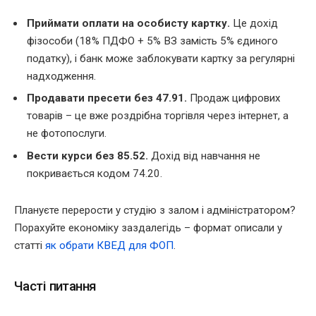
Приймати оплати на особисту картку.
Це дохід
фізособи (18% ПДФО + 5% ВЗ замість 5% єдиного
податку), і банк може заблокувати картку за регулярні
надходження.
Продавати пресети без 47.91.
Продаж цифрових
товарів – це вже роздрібна торгівля через інтернет, а
не фотопослуги.
Вести курси без 85.52.
Дохід від навчання не
покривається кодом 74.20.
Плануєте перерости у студію з залом і адміністратором?
Порахуйте економіку заздалегідь – формат описали у
статті
як обрати КВЕД для ФОП
.
Часті питання