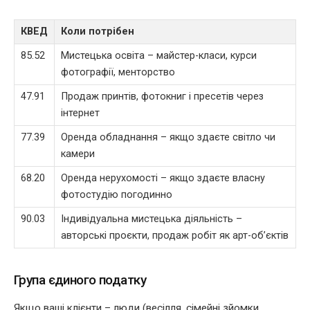
КВЕД
Коли потрібен
85.52
Мистецька освіта – майстер-класи, курси
фотографії, менторство
47.91
Продаж принтів, фотокниг і пресетів через
інтернет
77.39
Оренда обладнання – якщо здаєте світло чи
камери
68.20
Оренда нерухомості – якщо здаєте власну
фотостудію погодинно
90.03
Індивідуальна мистецька діяльність –
авторські проєкти, продаж робіт як арт-об’єктів
Група єдиного податку
Якщо ваші клієнти – люди (весілля, сімейні зйомки,