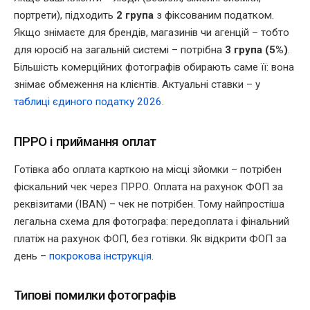
портрети), підходить
2 група
з фіксованим податком.
Якщо знімаєте для брендів, магазинів чи агенцій – тобто
для юросіб на загальній системі – потрібна
3 група (5%)
.
Більшість комерційних фотографів обирають саме її: вона
знімає обмеження на клієнтів. Актуальні ставки – у
таблиці єдиного податку 2026
.
ПРРО і приймання оплат
Готівка або оплата карткою на місці зйомки – потрібен
фіскальний чек через ПРРО. Оплата на рахунок ФОП за
реквізитами (IBAN) – чек не потрібен. Тому найпростіша
легальна схема для фотографа: передоплата і фінальний
платіж на рахунок ФОП, без готівки. Як відкрити ФОП за
день –
покрокова інструкція
.
Типові помилки фотографів