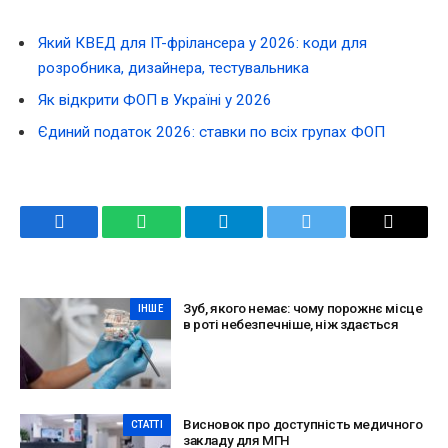
Який КВЕД для IT-фрілансера у 2026: коди для
розробника, дизайнера, тестувальника
Як відкрити ФОП в Україні у 2026
Єдиний податок 2026: ставки по всіх групах ФОП
Facebook
WhatsApp
Telegram
Twitter
Email
Зуб, якого немає: чому порожнє місце
ІНШЕ
в роті небезпечніше, ніж здається
Висновок про доступність медичного
СТАТТІ
закладу для МГН