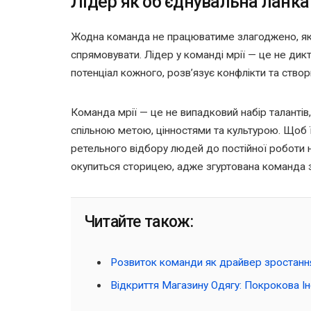
Лідер як об’єднувальна ланка
Жодна команда не працюватиме злагоджено, якщ
спрямовувати. Лідер у команді мрії — це не дик
потенціал кожного, розв’язує конфлікти та ств
Команда мрії — це не випадковий набір талантів,
спільною метою, цінностями та культурою. Щоб її
ретельного відбору людей до постійної роботи 
окупиться сторицею, адже згуртована команда зда
Читайте також:
Розвиток команди як драйвер зростання 
Відкриття Магазину Одягу: Покрокова Ін