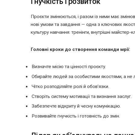
Гнучкість і розвиток
Проєкти змінюються, і разом із ними має зміню
нові умови та завдання — одна з ключових якос
культуру навчання: тренінги, внутрішні майстер-к
Головні кроки до створення команди мрії:
Визначте місію та цінності проєкту.
Обирайте людей за особистими якостями, а не 
Чітко розподіляйте ролі й обов’язки.
Створіть систему мотивації та визнання заслуг.
Забезпечте відкриту й чесну комунікацію.
Розвивайте гнучкість і готовність до змін.