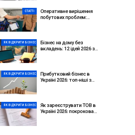
Оперативне вирішення
СТАТТІ
побутових проблем:
переваги комплексного
сервісу
Бізнес на дому без
ЯК ВІДКРИТИ БІЗНЕС
вкладень: 12 ідей 2026 з
цифрами
Прибутковий бізнес в
ЯК ВІДКРИТИ БІЗНЕС
Україні 2026: топ-ніші з
цифрами
Як зареєструвати ТОВ в
ЯК ВІДКРИТИ БІЗНЕС
Україні 2026: покрокова
інструкція