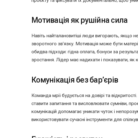
проєкту та фіксувати їх документально, щоб уни
Мотивація як рушійна сила
Навіть найталановитіші люди вигорають, якщо не
зворотного зв’язку. Мотивація може бути матер
обидва підходи: гідна оплата, бонуси за результ
зростання. Лідер має надихати і показувати, як
Комунікація без бар’єрів
Команда мрії будується на довірі та відкритості
ставити запитання та висловлювати сумніви, про
комунікацій допомагає уникати чуток і непорозум
використовувати сучасні інструменти для спілкува