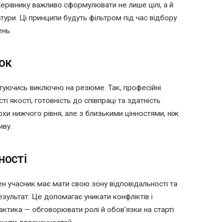
ерівнику важливо сформулювати не лише цілі, а й
ьтури. Ці принципи будуть фільтром під час відбору
ень.
ок
уючись виключно на резюме. Так, професійні
і якості, готовність до співпраці та здатність
хи нижчого рівня, але з близькими цінностями, ніж
иву.
ності
н учасник має мати свою зону відповідальності та
езультат. Це допомагає уникати конфліктів і
ктика — обговорювати ролі й обов’язки на старті