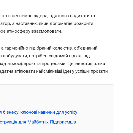
о в неї немає лідера, здатного надихати та
татор, а наставник, який допомагає розкрити
орює атмосферу взаємоповаги.
 а гармонійно підібраний колектив, об’єднаний
 побудувати, потрібен свідомий підхід: від
над атмосферою та процесами. Це інвестиція, яка
тна втілювати найсміливіші ідеї у успішні проєкти.
бізнесу: ключові навички для успіху
струкція для Майбутніх Підприємців