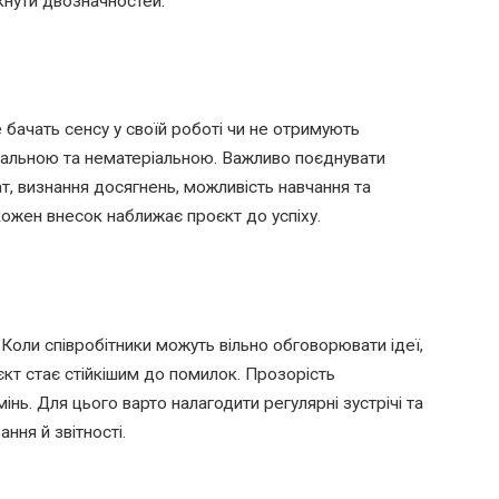
кнути двозначностей.
 бачать сенсу у своїй роботі чи не отримують
іальною та нематеріальною. Важливо поєднувати
ат, визнання досягнень, можливість навчання та
 кожен внесок наближає проєкт до успіху.
. Коли співробітники можуть вільно обговорювати ідеї,
єкт стає стійкішим до помилок. Прозорість
інь. Для цього варто налагодити регулярні зустрічі та
ння й звітності.