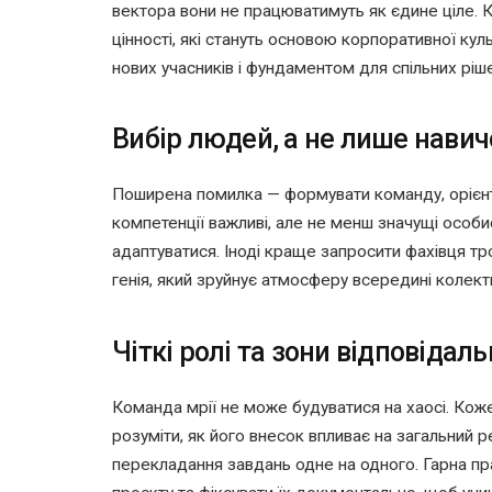
вектора вони не працюватимуть як єдине ціле. К
цінності, які стануть основою корпоративної кул
нових учасників і фундаментом для спільних ріш
Вибір людей, а не лише навич
Поширена помилка — формувати команду, орієнт
компетенції важливі, але не менш значущі особист
адаптуватися. Іноді краще запросити фахівця тро
генія, який зруйнує атмосферу всередині колект
Чіткі ролі та зони відповідаль
Команда мрії не може будуватися на хаосі. Коже
розуміти, як його внесок впливає на загальний р
перекладання завдань одне на одного. Гарна пра