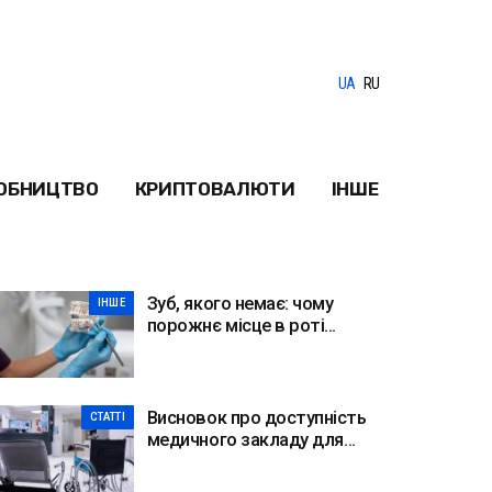
UA
RU
ОБНИЦТВО
КРИПТОВАЛЮТИ
ІНШЕ
Зуб, якого немає: чому
ІНШЕ
порожнє місце в роті
небезпечніше, ніж здається
Висновок про доступність
СТАТТІ
медичного закладу для
МГН