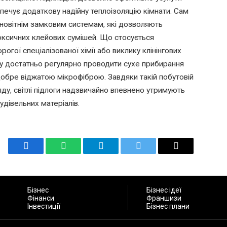
зпечує додаткову надійну теплоізоляцію кімнати. Сам
новітнім замковим системам, які дозволяють
оксичних клейових сумішей. Що стосується
рогої спеціалізованої хімії або виклику клінінгових
у достатньо регулярно проводити сухе прибирання
обре віджатою мікрофіброю. Завдяки такій побутовій
ду, світлі підлоги надзвичайно впевнено утримують
удівельних матеріалів.
Facebook
WhatsApp
Telegram
Twitter
Email
Бізнес
Бізнес ідеї
Фінанси
Франшизи
Інвестиції
Бізнес плани