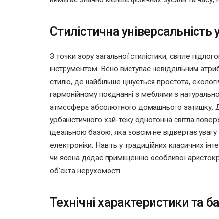
Стилістична універсальність 
З точки зору загальної стилістики, світле підло
інструментом. Воно виступає невіддільним атр
стилю, де найбільше цінується простота, еколог
гармонійному поєднанні з меблями з натуральн
атмосфера абсолютного домашнього затишку. Дл
урбаністичного хай-теку однотонна світла повер
ідеальною базою, яка зовсім не відвертає увагу
електроніки. Навіть у традиційних класичних інт
чи ясена додає приміщенню особливої аристокра
об’єкта нерухомості.
Технічні характеристики та ба