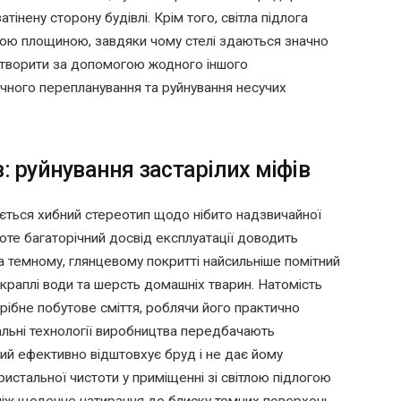
затінену сторону будівлі. Крім того, світла підлога
ьною площиною, завдяки чому стелі здаються значно
творити за допомогою жодного іншого
чного перепланування та руйнування несучих
в: руйнування застарілих міфів
ється хибний стереотип щодо нібито надзвичайної
роте багаторічний досвід експлуатації доводить
а темному, глянцевому покритті найсильніше помітний
 краплі води та шерсть домашніх тварин. Натомість
рібне побутове сміття, роблячи його практично
альні технології виробництва передбачають
кий ефективно відштовхує бруд і не дає йому
ристальної чистоти у приміщенні зі світлою підлогою
 ніж щоденне натирання до блиску темних поверхонь.