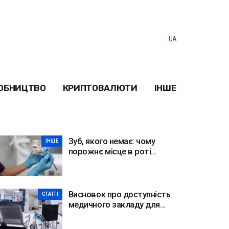
UA
ОБНИЦТВО
КРИПТОВАЛЮТИ
ІНШЕ
Зуб, якого немає: чому
ІНШЕ
порожнє місце в роті
небезпечніше, ніж здається
Висновок про доступність
СТАТТІ
медичного закладу для
МГН