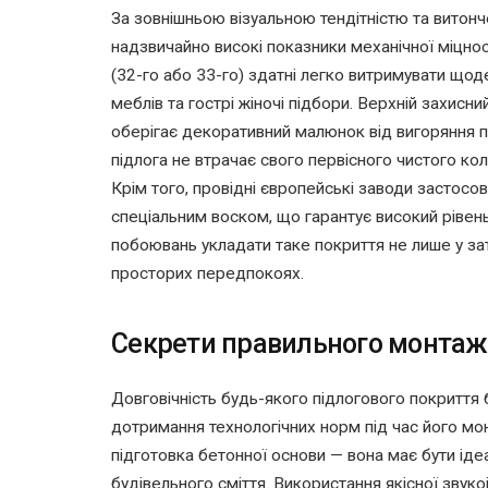
За зовнішньою візуальною тендітністю та витонч
надзвичайно високі показники механічної міцнос
(32-го або 33-го) здатні легко витримувати що
меблів та гострі жіночі підбори. Верхній захисн
оберігає декоративний малюнок від вигоряння 
підлога не втрачає свого первісного чистого кол
Крім того, провідні європейські заводи застосо
спеціальним воском, що гарантує високий рівен
побоювань укладати таке покриття не лише у зат
просторих передпокоях.
Секрети правильного монтажу
Довговічність будь-якого підлогового покриття
дотримання технологічних норм під час його м
підготовка бетонної основи — вона має бути ід
будівельного сміття. Використання якісної звук