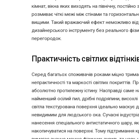
кімнат, вікна яких виходять на північну, постійно 
розмиває чіткі межі між стінами та горизонтал
вищими. Такий вражаючий ефект неможливо від
дизайнерського інструменту без реального фізи
перегородок.
Практичність світлих відтінкі
Серед багатьох споживачів роками міцно трима
непрактичності та маркості світлих покриттів. П
абсолютно протилежну істину. Насправді саме н
найменший осілий пил, дрібні подряпини, висохлі
світла текстурована поверхня ідеально маскує д
невидимим для людського ока. Сучасні індустрі
нанесення спеціального антистатичного шару, я
накопичуватися на поверхні. Тому підтримання к
вимагає значно менше фізичних зусиль та часу,