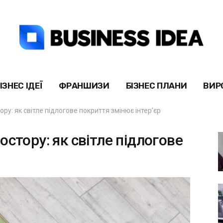
ІЗНЕС ІДЕЇ
ФРАНШИЗИ
БІЗНЕС ПЛАНИ
ВИР
ру: як світле підлогове покриття змінює інтер’єр
стору: як світле підлогове