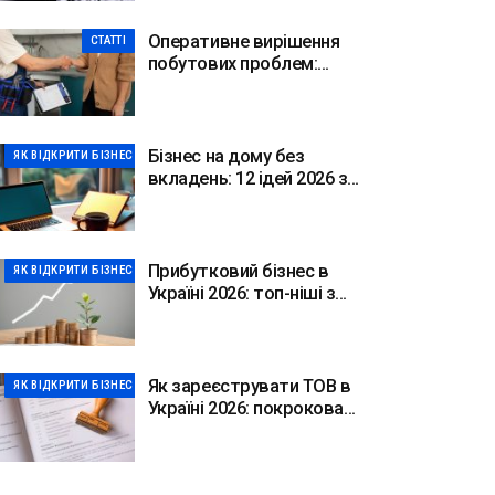
Оперативне вирішення
СТАТТІ
побутових проблем:
переваги комплексного
сервісу
Бізнес на дому без
ЯК ВІДКРИТИ БІЗНЕС
вкладень: 12 ідей 2026 з
цифрами
Прибутковий бізнес в
ЯК ВІДКРИТИ БІЗНЕС
Україні 2026: топ-ніші з
цифрами
Як зареєструвати ТОВ в
ЯК ВІДКРИТИ БІЗНЕС
Україні 2026: покрокова
інструкція