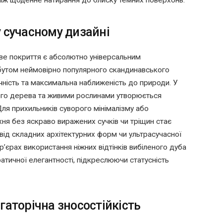
у сучасному дизайні
гове покриття є абсолютно універсальним
ибутом неймовірно популярного скандинавського
ічність та максимальна наближеність до природи. У
ого дерева та живими рослинами утворюється
я прихильників суворого мінімалізму або
хня без яскраво виражених сучків чи тріщин стає
 від складних архітектурних форм чи ультрасучасної
ер’єрах використання ніжних відтінків вибіленого дуба
тичної елегантності, підкреслюючи статусність
гаторічна зносостійкість