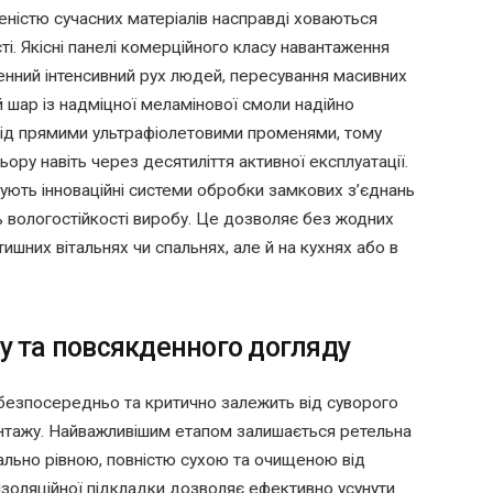
еністю сучасних матеріалів насправді ховаються
ті. Якісні панелі комерційного класу навантаження
денний інтенсивний рух людей, пересування масивних
ий шар із надміцної меламінової смоли надійно
під прямими ультрафіолетовими променями, тому
ьору навіть через десятиліття активної експлуатації.
вують інноваційні системи обробки замкових з’єднань
ь вологостійкості виробу. Це дозволяє без жодних
ишних вітальнях чи спальнях, але й на кухнях або в
 та повсякденного догляду
 безпосередньо та критично залежить від суворого
онтажу. Найважливішим етапом залишається ретельна
еально рівною, повністю сухою та очищеною від
оізоляційної підкладки дозволяє ефективно усунути