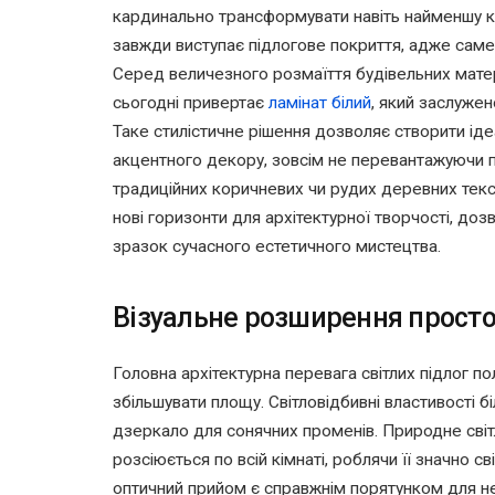
кардинально трансформувати навіть найменшу 
завжди виступає підлогове покриття, адже саме 
Серед величезного розмаїття будівельних матері
сьогодні привертає
ламінат білий
, який заслужен
Таке стилістичне рішення дозволяє створити ід
акцентного декору, зовсім не перевантажуючи пр
традиційних коричневих чи рудих деревних текст
нові горизонти для архітектурної творчості, до
зразок сучасного естетичного мистецтва.
Візуальне розширення простор
Головна архітектурна перевага світлих підлог по
збільшувати площу. Світловідбивні властивості б
дзеркало для сонячних променів. Природне світл
розсіюється по всій кімнаті, роблячи її значно св
оптичний прийом є справжнім порятунком для не