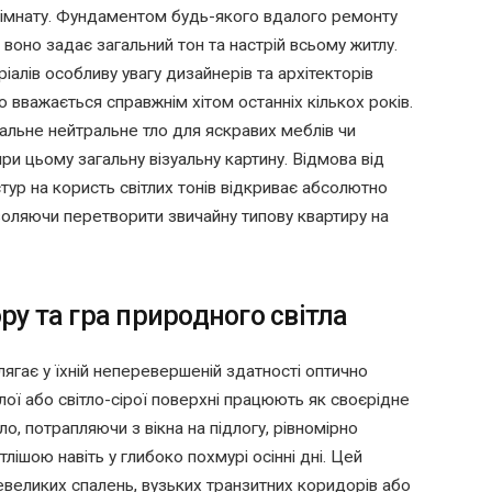
кімнату. Фундаментом будь-якого вдалого ремонту
воно задає загальний тон та настрій всьому житлу.
алів особливу увагу дизайнерів та архітекторів
о вважається справжнім хітом останніх кількох років.
еальне нейтральне тло для яскравих меблів чи
и цьому загальну візуальну картину. Відмова від
ур на користь світлих тонів відкриває абсолютно
зволяючи перетворити звичайну типову квартиру на
у та гра природного світла
лягає у їхній неперевершеній здатності оптично
ілої або світло-сірої поверхні працюють як своєрідне
о, потрапляючи з вікна на підлогу, рівномірно
ітлішою навіть у глибоко похмурі осінні дні. Цей
великих спалень, вузьких транзитних коридорів або