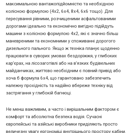
максимальною вантажопідйомністю та необхідною
колісною формулою (4х2, 6х4, 8х4, 6х6 тощо). Для
пересування рівними, розчищеними асфальтованими
дорогами ідеально та економічно вигідно підійдуть
машини з колісною формулою 4х2, які є значно більш
маневреними та економними у споживанні дорогого
дизельного пального. Якщо ж техніка планує щоденно
працювати в суворих умовах бездоріжжя, у глибоких
кар’єрах, на лісозаготівлі або на в’язких будівельних
майданчиках, життєво необхідним є повний привід або
хоча б формула 6х4, що гарантовано забезпечить
належну прохідність та надійно вбереже техніку від
застрягання у глибокій багнюці.
Не менш важливим, а часто і вирішальним фактором є
комфорт та абсолютна безпека водія. Сучасні
європейські та азійські виробники приділяють просто
величезну увагу ергономіці внутрішнього простору кабіни.