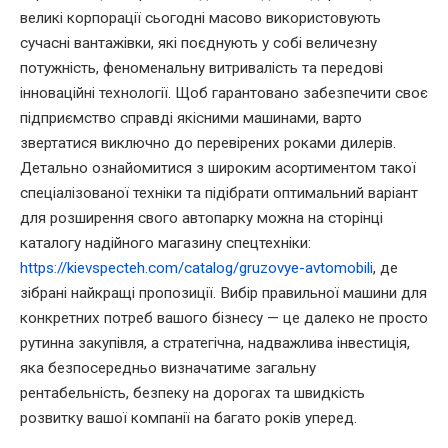
великі корпорації сьогодні масово використовують
сучасні вантажівки, які поєднують у собі величезну
потужність, феноменальну витривалість та передові
інноваційні технології. Щоб гарантовано забезпечити своє
підприємство справді якісними машинами, варто
звертатися виключно до перевірених роками дилерів.
Детально ознайомитися з широким асортиментом такої
спеціалізованої техніки та підібрати оптимальний варіант
для розширення свого автопарку можна на сторінці
каталогу надійного магазину спецтехніки:
https://kievspecteh.com/catalog/gruzovye-avtomobili
, де
зібрані найкращі пропозиції. Вибір правильної машини для
конкретних потреб вашого бізнесу — це далеко не просто
рутинна закупівля, а стратегічна, надважлива інвестиція,
яка безпосередньо визначатиме загальну
рентабельність, безпеку на дорогах та швидкість
розвитку вашої компанії на багато років уперед.