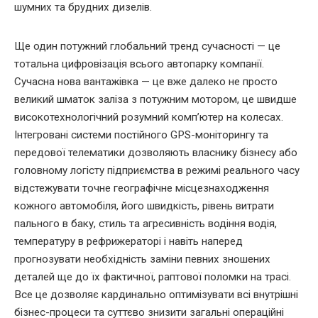
шумних та брудних дизелів.
Ще один потужний глобальний тренд сучасності — це
тотальна цифровізація всього автопарку компанії.
Сучасна нова вантажівка — це вже далеко не просто
великий шматок заліза з потужним мотором, це швидше
високотехнологічний розумний комп’ютер на колесах.
Інтегровані системи постійного GPS-моніторингу та
передової телематики дозволяють власнику бізнесу або
головному логісту підприємства в режимі реального часу
відстежувати точне географічне місцезнаходження
кожного автомобіля, його швидкість, рівень витрати
пального в баку, стиль та агресивність водіння водія,
температуру в рефрижераторі і навіть наперед
прогнозувати необхідність заміни певних зношених
деталей ще до їх фактичної, раптової поломки на трасі.
Все це дозволяє кардинально оптимізувати всі внутрішні
бізнес-процеси та суттєво знизити загальні операційні