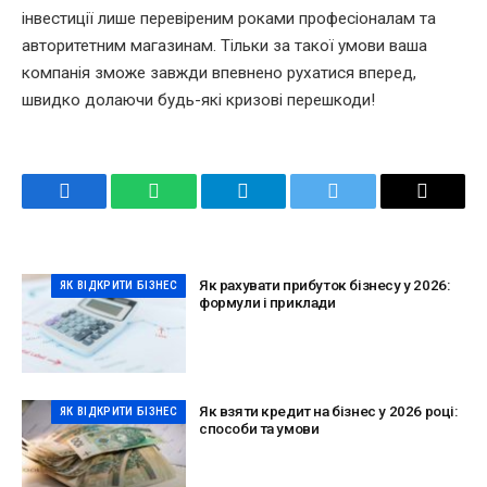
інвестиції лише перевіреним роками професіоналам та
авторитетним магазинам. Тільки за такої умови ваша
компанія зможе завжди впевнено рухатися вперед,
швидко долаючи будь-які кризові перешкоди!
Facebook
WhatsApp
Telegram
Twitter
Email
Як рахувати прибуток бізнесу у 2026:
ЯК ВІДКРИТИ БІЗНЕС
формули і приклади
Як взяти кредит на бізнес у 2026 році:
ЯК ВІДКРИТИ БІЗНЕС
способи та умови