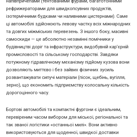
напівпричепами (тентованими фурами, багатотонними
рефрижераторами для швидкопсувних продуктів,
ізотермічними будками чи наливними цистернами). Саме
ці автомобілі здійснюють левову частку всіх міжнародних
та довгих міжміських перевезень. З іншого боку, масивні
самоскиди — це абсолютно незамінні помічники у
будівництві доріг та інфраструктури, видобувній кар’єрній
промисловості та сільському господарстві. Завдяки
потужному гідравлічному механізму підйому кузова вони
дозволяють миттєво і без зайвих фізичних зусиль
розвантажувати сипучі матеріали (пісок, щебінь, вугілля,
зерно), що економить підприємству колосальну кількість
дорогоцінного часу.
Бортові автомобілі та компактні фургони є ідеальним,
перевіреним часом вибором для міської, регіональної та
так званої логістики «останньої милі». Вони активно
використовуються для щоденної, швидкої доставки