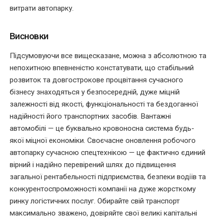
витрати автопарку.
Висновки
Підсумовуючи все вищесказане, можна з абсолютною та
непохитною впевненістю констатувати, що стабільний
розвиток та довгострокове процвітання сучасного
бізнесу знаходяться у безпосередній, дуже міцній
залежності від якості, функціональності та бездоганної
надійності його транспортних засобів. Вантажні
автомобілі — це буквально кровоносна система будь-
якої міцної економіки. Своєчасне оновлення робочого
автопарку сучасною спецтехнікою — це фактично єдиний
вірний і надійно перевірений шлях до підвищення
загальної рентабельності підприємства, безпеки водіїв та
конкурентоспроможності компанії на дуже жорсткому
ринку логістичних послуг. Обирайте свій транспорт
максимально зважено, довіряйте свої великі капітальні