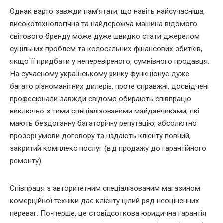
Однак варто завжди пам’ятати, що навіть найсучасніша,
високотехнологічна та найдорожча машина відомого
світового бренду може дуже швидко стати джерелом
суцільних проблем та колосальних фінансових збитків,
якщо її придбати у неперевіреного, сумнівного продавця.
На сучасному українському ринку функціонує дуже
багато різноманітних дилерів, проте справжні, досвідчені
професіонали завжди свідомо обирають співпрацю
виключно з тими спеціалізованими майданчиками, які
мають бездоганну багаторічну репутацію, абсолютно
прозорі умови договору та надають клієнту повний,
закритий комплекс послуг (від продажу до гарантійного
ремонту).
Співпраця з авторитетним спеціалізованим магазином
комерційної техніки дає клієнту цілий ряд неоціненних
переваг. По-перше, це стовідсоткова юридична гарантія