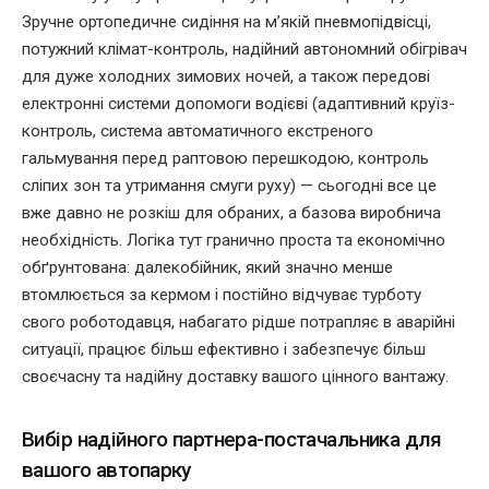
Зручне ортопедичне сидіння на м’якій пневмопідвісці,
потужний клімат-контроль, надійний автономний обігрівач
для дуже холодних зимових ночей, а також передові
електронні системи допомоги водієві (адаптивний круїз-
контроль, система автоматичного екстреного
гальмування перед раптовою перешкодою, контроль
сліпих зон та утримання смуги руху) — сьогодні все це
вже давно не розкіш для обраних, а базова виробнича
необхідність. Логіка тут гранично проста та економічно
обґрунтована: далекобійник, який значно менше
втомлюється за кермом і постійно відчуває турботу
свого роботодавця, набагато рідше потрапляє в аварійні
ситуації, працює більш ефективно і забезпечує більш
своєчасну та надійну доставку вашого цінного вантажу.
Вибір надійного партнера-постачальника для
вашого автопарку