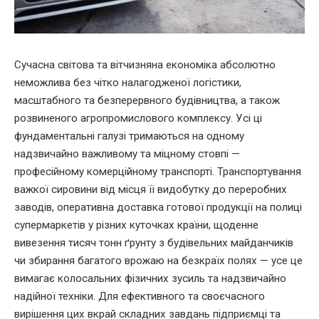
Сучасна світова та вітчизняна економіка абсолютно
неможлива без чітко налагодженої логістики,
масштабного та безперервного будівництва, а також
розвиненого агропромислового комплексу. Усі ці
фундаментальні галузі тримаються на одному
надзвичайно важливому та міцному стовпі —
професійному комерційному транспорті. Транспортування
важкої сировини від місця її видобутку до переробних
заводів, оперативна доставка готової продукції на полиці
супермаркетів у різних куточках країни, щоденне
вивезення тисяч тонн ґрунту з будівельних майданчиків
чи збирання багатого врожаю на безкраїх полях — усе це
вимагає колосальних фізичних зусиль та надзвичайно
надійної техніки. Для ефективного та своєчасного
вирішення цих вкрай складних завдань підприємці та