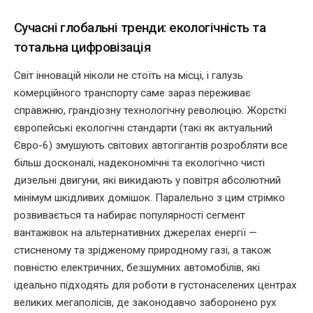
Сучасні глобальні тренди: екологічність та
тотальна цифровізація
Світ інновацій ніколи не стоїть на місці, і галузь
комерційного транспорту саме зараз переживає
справжню, грандіозну технологічну революцію. Жорсткі
європейські екологічні стандарти (такі як актуальний
Євро-6) змушують світових автогігантів розробляти все
більш досконалі, надекономічні та екологічно чисті
дизельні двигуни, які викидають у повітря абсолютний
мінімум шкідливих домішок. Паралельно з цим стрімко
розвивається та набирає популярності сегмент
вантажівок на альтернативних джерелах енергії —
стисненому та зрідженому природному газі, а також
повністю електричних, безшумних автомобілів, які
ідеально підходять для роботи в густонаселених центрах
великих мегаполісів, де законодавчо заборонено рух