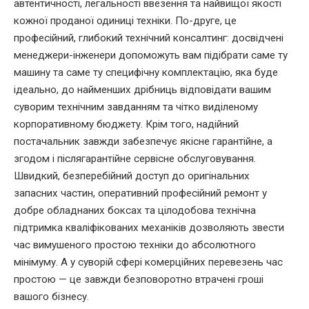
автентичності, легальності ввезення та найвищої якості
кожної проданої одиниці техніки. По-друге, це
професійний, глибокий технічний консалтинг: досвідчені
менеджери-інженери допоможуть вам підібрати саме ту
машину та саме ту специфічну комплектацію, яка буде
ідеально, до найменших дрібниць відповідати вашим
суворим технічним завданням та чітко виділеному
корпоративному бюджету. Крім того, надійний
постачальник завжди забезпечує якісне гарантійне, а
згодом і післягарантійне сервісне обслуговування.
Швидкий, безперебійний доступ до оригінальних
запасних частин, оперативний професійний ремонт у
добре обладнаних боксах та цілодобова технічна
підтримка кваліфікованих механіків дозволяють звести
час вимушеного простою техніки до абсолютного
мінімуму. А у суворій сфері комерційних перевезень час
простою — це завжди безповоротно втрачені гроші
вашого бізнесу.