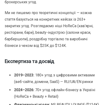
брокерських угод.
Ми не пишемо про теоретичні концепції — кожна
стаття базується на конкретних кейсах із 263+
закритих угод. Розглядаємо ніші HoReCa (кав’ярні,
ресторани, бари), beauty-індустрію (салони краси,
барбершопи), роздрібну торгівлю та виробничі
бізнеси з чеком від $25K до $124K.
Експертиза та досвід
2019–2023:
180+ угод з цифровими активами
(веб-сайти, домени, SaaS) — RU/UA/EN ринки
2024–2026:
70+ угод офлайн-бізнесу в Україні
(HoReCa + Beauty + Retail)
Флагманські угоди:
NS BEAUTY LOUNGE ($124K),