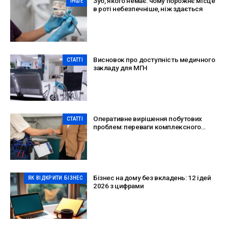
Зуб, якого немає: чому порожнє місце
ІНШЕ
в роті небезпечніше, ніж здається
Висновок про доступність медичного
СТАТТІ
закладу для МГН
Оперативне вирішення побутових
СТАТТІ
проблем: переваги комплексного
сервісу
Бізнес на дому без вкладень: 12 ідей
ЯК ВІДКРИТИ БІЗНЕС
2026 з цифрами