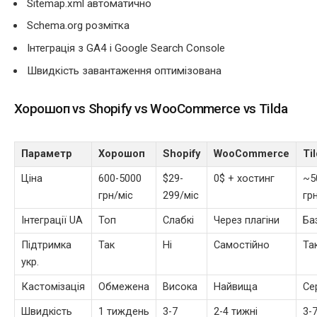
Sitemap.xml автоматично
Schema.org розмітка
Інтеграція з GA4 і Google Search Console
Швидкість завантаження оптимізована
Хорошоп vs Shopify vs WooCommerce vs Tilda
Параметр
Хорошоп
Shopify
WooCommerce
Ti
Ціна
600-5000
$29-
0$ + хостинг
~5
грн/міс
299/міс
гр
Інтеграції UA
Топ
Слабкі
Через плагіни
Ба
Підтримка
Так
Ні
Самостійно
Та
укр.
Кастомізація
Обмежена
Висока
Найвища
Се
Швидкість
1 тиждень
3-7
2-4 тижні
3-