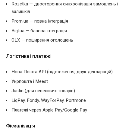
Rozetka — двостороння синхронізація замовлень і
залишків
Prom.ua — повна інтеграція
Bigl.ua — базова інтеграція
OLX — поширення оголошень
Логістика і платежі
Нова Пошта API (відстеження, друк декларацій)
Укрпошта і Meest
Justin (для невеликих товарів)
LiqPay, Fondy, WayForPay, Portmone
Платежі через Apple Pay/Google Pay
Фіскалізація