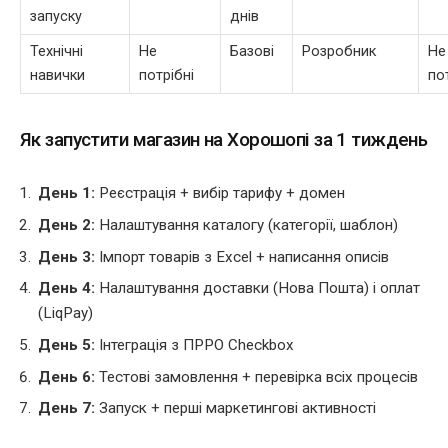
запуску
днів
Технічні
Не
Базові
Розробник
Не
навички
потрібні
по
Як запустити магазин на Хорошопі за 1 тиждень
День 1:
Реєстрація + вибір тарифу + домен
День 2:
Налаштування каталогу (категорії, шаблон)
День 3:
Імпорт товарів з Excel + написання описів
День 4:
Налаштування доставки (Нова Пошта) і оплат
(LiqPay)
День 5:
Інтеграція з ПРРО Checkbox
День 6:
Тестові замовлення + перевірка всіх процесів
День 7:
Запуск + перші маркетингові активності