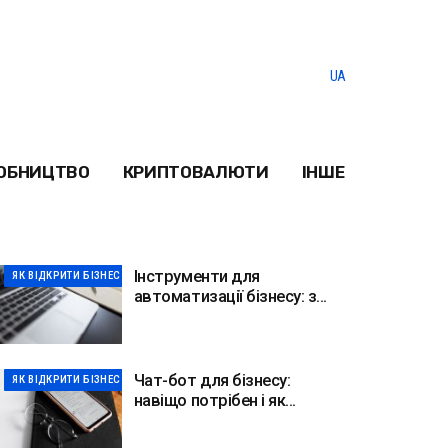
UA
ОБНИЦТВО
КРИПТОВАЛЮТИ
ІНШЕ
Інструменти для
ЯК ВІДКРИТИ БІЗНЕС
автоматизації бізнесу: з
чого почати у 2026
Чат-бот для бізнесу:
ЯК ВІДКРИТИ БІЗНЕС
навіщо потрібен і як
створити у 2026