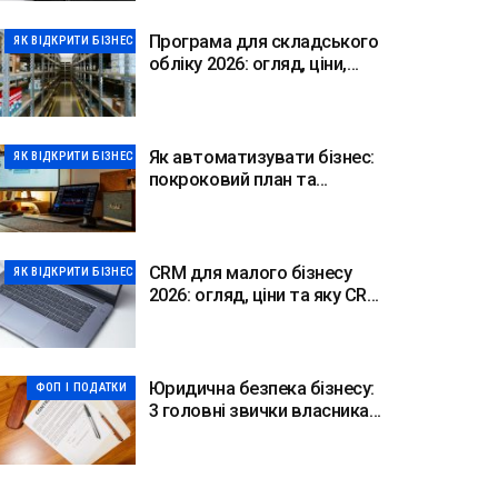
Програма для складського
ЯК ВІДКРИТИ БІЗНЕС
обліку 2026: огляд, ціни,
вибір
Як автоматизувати бізнес:
ЯК ВІДКРИТИ БІЗНЕС
покроковий план та
інструменти
CRM для малого бізнесу
ЯК ВІДКРИТИ БІЗНЕС
2026: огляд, ціни та яку CRM
обрати
Юридична безпека бізнесу:
ФОП І ПОДАТКИ
3 головні звички власника
2026