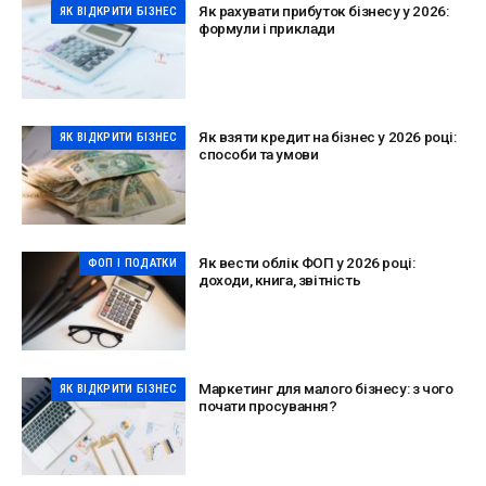
Як рахувати прибуток бізнесу у 2026:
ЯК ВІДКРИТИ БІЗНЕС
формули і приклади
Як взяти кредит на бізнес у 2026 році:
ЯК ВІДКРИТИ БІЗНЕС
способи та умови
Як вести облік ФОП у 2026 році:
ФОП І ПОДАТКИ
доходи, книга, звітність
Маркетинг для малого бізнесу: з чого
ЯК ВІДКРИТИ БІЗНЕС
почати просування?